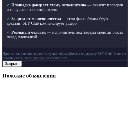
✓
Площадка доверяет этому исполнителю
— аккаунт проверен
и поручительство оформлено
✓
Защита от мошенничества
— если факт обмана будет
доказан, SLY Club компенсирует ущерб
✓
Реальный человек
— исполнитель подтвердил свою личность
перед площадкой
При возникновении спорной ситуации обращайтесь в поддержку SLY Club. Выплата
производится после проверки обстоятельств.
Закрыть
Похожие объявления