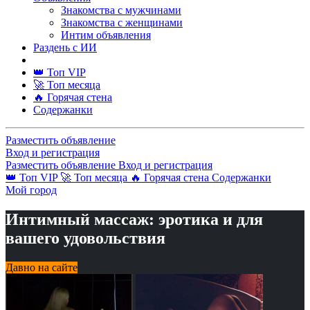
Знакомства с мужчинами
Знакомства с женщинами
Интим объявления
Раздень с ИИ
👑 Топ VIP
🚀 Топ месяца
🔥 Горячая стена
Содержанки
Разместить объявление
Вход и регистрация
Разместить объявление
Вход и регистрация
👑 Топ VIP
🚀 Топ месяца
🔥 Горячая стена
Содержанки
Мой город
Интимный массаж: эротика и для
вашего удовольствия
Давно на сайте