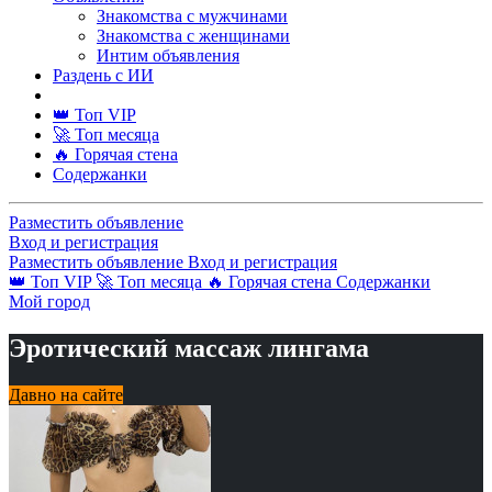
Знакомства с мужчинами
Знакомства с женщинами
Интим объявления
Раздень с ИИ
👑 Топ VIP
🚀 Топ месяца
🔥 Горячая стена
Содержанки
Разместить объявление
Вход и регистрация
Разместить объявление
Вход и регистрация
👑 Топ VIP
🚀 Топ месяца
🔥 Горячая стена
Содержанки
Мой город
Эротический массаж лингама
Давно на сайте