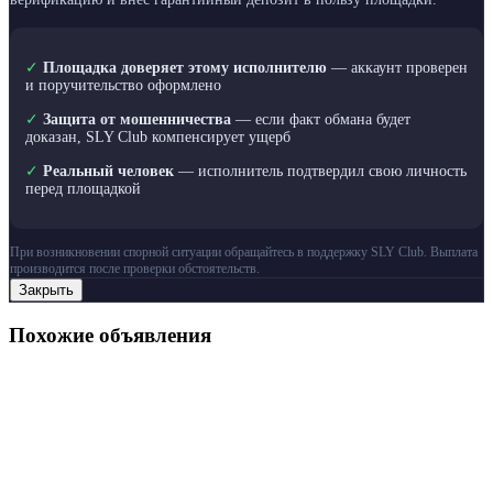
✓
Площадка доверяет этому исполнителю
— аккаунт проверен
и поручительство оформлено
✓
Защита от мошенничества
— если факт обмана будет
доказан, SLY Club компенсирует ущерб
✓
Реальный человек
— исполнитель подтвердил свою личность
перед площадкой
При возникновении спорной ситуации обращайтесь в поддержку SLY Club. Выплата
производится после проверки обстоятельств.
Закрыть
Похожие объявления