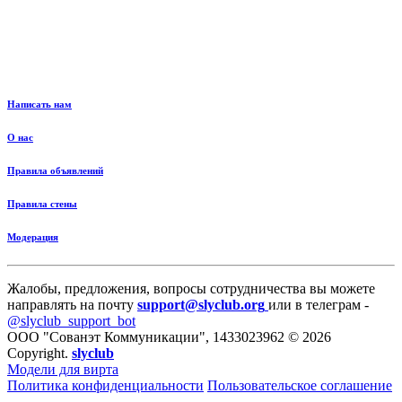
Написать нам
О нас
Правила объявлений
Правила стены
Модерация
Жалобы, предложения, вопросы сотрудничества вы можете
направлять на почту
support@slyclub.org
или в телеграм -
@slyclub_support_bot
ООО "Сованэт Коммуникации", 1433023962 © 2026
Copyright.
slyclub
Модели для вирта
Политика конфиденциальности
Пользовательское соглашение