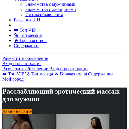
Знакомства с мужчинами
Знакомства с женщинами
Интим объявления
Раздень с ИИ
👑 Топ VIP
🚀 Топ месяца
🔥 Горячая стена
Содержанки
Разместить объявление
Вход и регистрация
Разместить объявление
Вход и регистрация
👑 Топ VIP
🚀 Топ месяца
🔥 Горячая стена
Содержанки
Мой город
Расслабляющий эротический массаж
для мужчин
Давно на сайте