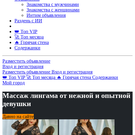
Знакомства с мужчинами
Знакомства с женщинами
Интим объявления
Раздень с ИИ
👑 Топ VIP
🚀 Топ месяца
🔥 Горячая стена
Содержанки
Разместить объявление
Вход и регистрация
Разместить объявление
Вход и регистрация
👑 Топ VIP
🚀 Топ месяца
🔥 Горячая стена
Содержанки
Мой город
Массаж лингама от нежной и опытной
девушки
Давно на сайте