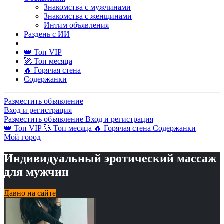
Знакомства с мужчинами
Знакомства с женщинами
Интим объявления
Раздень с ИИ
👑 Топ VIP
🚀 Топ месяца
🔥 Горячая стена
Содержанки
Разместить объявление
Вход и регистрация
Разместить объявление
Вход и регистрация
👑 Топ VIP
🚀 Топ месяца
🔥 Горячая стена
Содержанки
Мой город
Индивидуальный эротический массаж
для мужчин
Давно на сайте