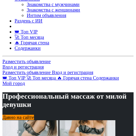
Знакомства с мужчинами
Знакомства с женщинами
Интим объявления
Раздень с ИИ
👑 Топ VIP
🚀 Топ месяца
🔥 Горячая стена
Содержанки
Разместить объявление
Вход и регистрация
Разместить объявление
Вход и регистрация
👑 Топ VIP
🚀 Топ месяца
🔥 Горячая стена
Содержанки
Мой город
Профессиональный массаж от милой
девушки
Давно на сайте