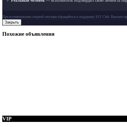
✓
Реальный человек
— исполнитель подтвердил свою личность пе
При возникновении спорной ситуации обращайтесь в поддержку SLY Club. Выплата пр
Закрыть
Похожие объявления
VIP