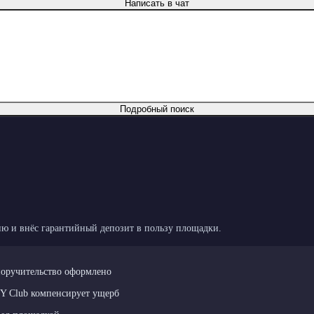
Написать в чат
Подробный поиск
ю и внёс гарантийный депозит в пользу площадки.
поручительство оформлено
LY Club компенсирует ущерб