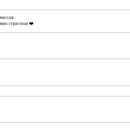
массаж.
мно страстная ❤️