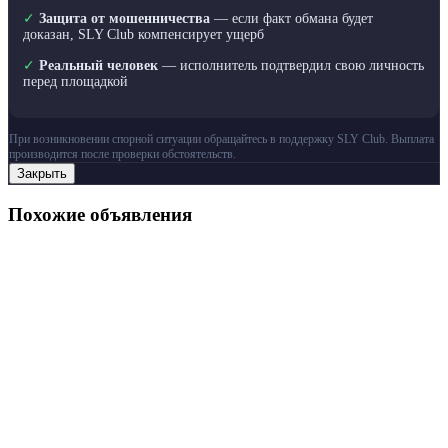
✓
Защита от мошенничества
— если факт обмана будет
доказан, SLY Club компенсирует ущерб
✓
Реальный человек
— исполнитель подтвердил свою личность
перед площадкой
При возникновении спорной ситуации обращайтесь в поддержку SLY Club. Выплата
производится после проверки обстоятельств.
Закрыть
Похожие объявления