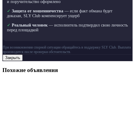
и поручительство оформлено
✓
Защита от мошенничества
— если факт обмана будет
доказан, SLY Club компенсирует ущерб
✓
Реальный человек
— исполнитель подтвердил свою личность
перед площадкой
При возникновении спорной ситуации обращайтесь в поддержку SLY Club. Выплата
производится после проверки обстоятельств.
Закрыть
Похожие объявления