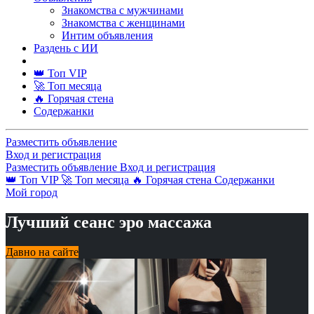
Знакомства с мужчинами
Знакомства с женщинами
Интим объявления
Раздень с ИИ
👑 Топ VIP
🚀 Топ месяца
🔥 Горячая стена
Содержанки
Разместить объявление
Вход и регистрация
Разместить объявление
Вход и регистрация
👑 Топ VIP
🚀 Топ месяца
🔥 Горячая стена
Содержанки
Мой город
Лучший сеанс эро массажа
Давно на сайте