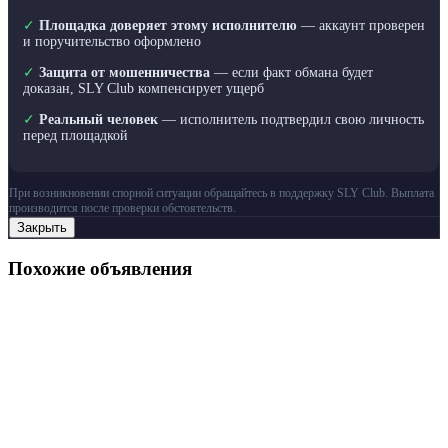
✓
Площадка доверяет этому исполнителю
— аккаунт проверен
и поручительство оформлено
✓
Защита от мошенничества
— если факт обмана будет
доказан, SLY Club компенсирует ущерб
✓
Реальный человек
— исполнитель подтвердил свою личность
перед площадкой
При возникновении спорной ситуации обращайтесь в поддержку SLY Club. Выплата
производится после проверки обстоятельств.
Закрыть
Похожие объявления