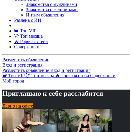
Знакомства с мужчинами
Знакомства с женщинами
Интим объявления
Раздень с ИИ
👑 Топ VIP
🚀 Топ месяца
🔥 Горячая стена
Содержанки
Разместить объявление
Вход и регистрация
Разместить объявление
Вход и регистрация
👑 Топ VIP
🚀 Топ месяца
🔥 Горячая стена
Содержанки
Мой город
Приглашаю к себе расслабится
Давно на сайте