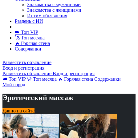
Знакомства с мужчинами
Знакомства с женщинами
Интим объявления
Раздень с ИИ
👑 Топ VIP
🚀 Топ месяца
🔥 Горячая стена
Содержанки
Разместить объявление
Вход и регистрация
Разместить объявление
Вход и регистрация
👑 Топ VIP
🚀 Топ месяца
🔥 Горячая стена
Содержанки
Мой город
Эротический массаж
Давно на сайте