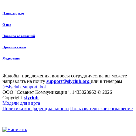
Написать нам
О нас
Правила объявлений
Правила стены
Модерация
Жалобы, предложения, вопросы сотрудничества вы можете
направлять на почту
support@slyclub.org
или в телеграм -
@slyclub_support_bot
ООО "Сованэт Коммуникации", 1433023962 © 2026
Copyright.
slyclub
Модели для вирта
Политика конфиденциальности
Пользовательское соглашение