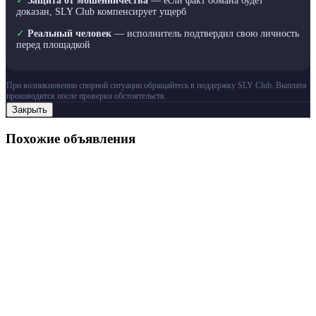
✓
Защита от мошенничества
— если факт обмана будет
доказан, SLY Club компенсирует ущерб
✓
Реальный человек
— исполнитель подтвердил свою личность
перед площадкой
При возникновении спорной ситуации обращайтесь в поддержку SLY Club. Выплата
производится после проверки обстоятельств.
Закрыть
Похожие объявления