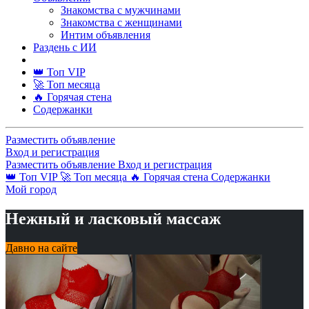
Знакомства с мужчинами
Знакомства с женщинами
Интим объявления
Раздень с ИИ
👑 Топ VIP
🚀 Топ месяца
🔥 Горячая стена
Содержанки
Разместить объявление
Вход и регистрация
Разместить объявление
Вход и регистрация
👑 Топ VIP
🚀 Топ месяца
🔥 Горячая стена
Содержанки
Мой город
Нежный и ласковый массаж
Давно на сайте