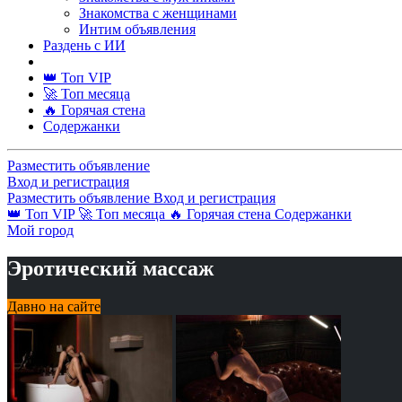
Знакомства с женщинами
Интим объявления
Раздень с ИИ
👑 Топ VIP
🚀 Топ месяца
🔥 Горячая стена
Содержанки
Разместить объявление
Вход и регистрация
Разместить объявление
Вход и регистрация
👑 Топ VIP
🚀 Топ месяца
🔥 Горячая стена
Содержанки
Мой город
Эротический массаж
Давно на сайте