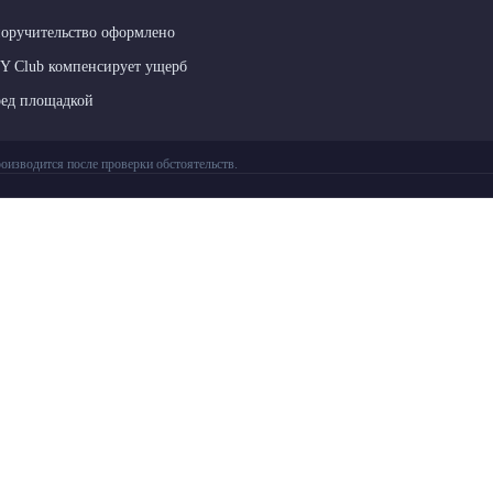
поручительство оформлено
LY Club компенсирует ущерб
ред площадкой
оизводится после проверки обстоятельств.