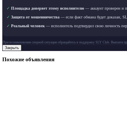
✓
Площадка доверяет этому исполнителю
— аккаунт проверен и 
✓
Защита от мошенничества
— если факт обмана будет доказан, S
✓
Реальный человек
— исполнитель подтвердил свою личность пе
При возникновении спорной ситуации обращайтесь в поддержку SLY Club. Выплата пр
Закрыть
Похожие объявления