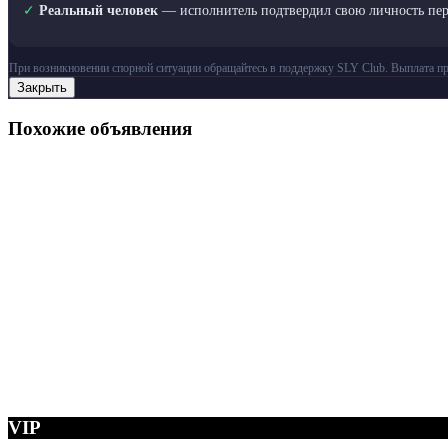
✓
Реальный человек
— исполнитель подтвердил свою личность пе
При возникновении спорной ситуации обращайтесь в поддержку SLY Club. Выплата пр
Закрыть
Похожие объявления
VIP