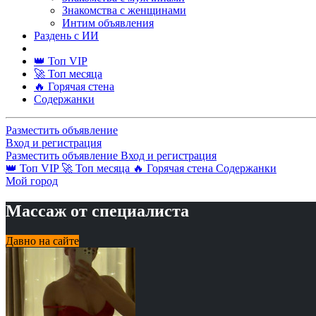
Знакомства с женщинами
Интим объявления
Раздень с ИИ
👑 Топ VIP
🚀 Топ месяца
🔥 Горячая стена
Содержанки
Разместить объявление
Вход и регистрация
Разместить объявление
Вход и регистрация
👑 Топ VIP
🚀 Топ месяца
🔥 Горячая стена
Содержанки
Мой город
Массаж от специалиста
Давно на сайте