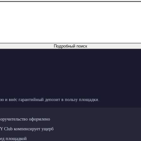
Подробный поиск
ю и внёс гарантийный депозит в пользу площадки.
поручительство оформлено
LY Club компенсирует ущерб
ред площадкой