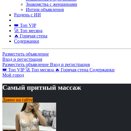
Знакомства с женщинами
Интим объявления
Раздень с ИИ
👑 Топ VIP
🚀 Топ месяца
🔥 Горячая стена
Содержанки
Разместить объявление
Вход и регистрация
Разместить объявление
Вход и регистрация
👑 Топ VIP
🚀 Топ месяца
🔥 Горячая стена
Содержанки
Мой город
Самый притный массаж
Давно на сайте