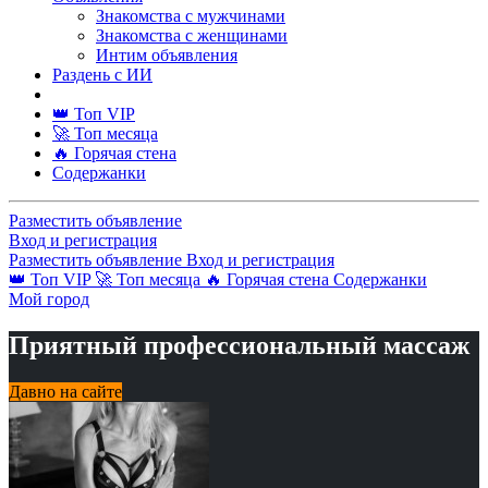
Знакомства с мужчинами
Знакомства с женщинами
Интим объявления
Раздень с ИИ
👑 Топ VIP
🚀 Топ месяца
🔥 Горячая стена
Содержанки
Разместить объявление
Вход и регистрация
Разместить объявление
Вход и регистрация
👑 Топ VIP
🚀 Топ месяца
🔥 Горячая стена
Содержанки
Мой город
Приятный профессиональный массаж
Давно на сайте