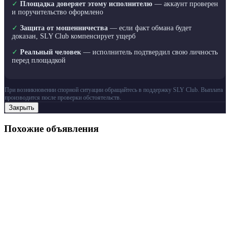
✓
Площадка доверяет этому исполнителю
— аккаунт проверен
и поручительство оформлено
✓
Защита от мошенничества
— если факт обмана будет
доказан, SLY Club компенсирует ущерб
✓
Реальный человек
— исполнитель подтвердил свою личность
перед площадкой
При возникновении спорной ситуации обращайтесь в поддержку SLY Club. Выплата
производится после проверки обстоятельств.
Закрыть
Похожие объявления