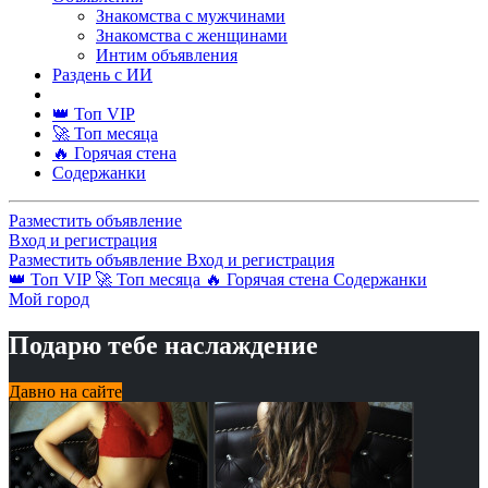
Знакомства с мужчинами
Знакомства с женщинами
Интим объявления
Раздень с ИИ
👑 Топ VIP
🚀 Топ месяца
🔥 Горячая стена
Содержанки
Разместить объявление
Вход и регистрация
Разместить объявление
Вход и регистрация
👑 Топ VIP
🚀 Топ месяца
🔥 Горячая стена
Содержанки
Мой город
Подарю тебе наслаждение
Давно на сайте