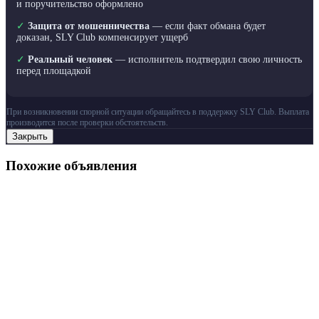
и поручительство оформлено
✓
Защита от мошенничества
— если факт обмана будет
доказан, SLY Club компенсирует ущерб
✓
Реальный человек
— исполнитель подтвердил свою личность
перед площадкой
При возникновении спорной ситуации обращайтесь в поддержку SLY Club. Выплата
производится после проверки обстоятельств.
Закрыть
Похожие объявления