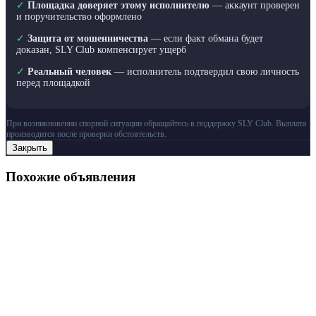
✓
Площадка доверяет этому исполнителю
— аккаунт проверен
и поручительство оформлено
✓
Защита от мошенничества
— если факт обмана будет
доказан, SLY Club компенсирует ущерб
✓
Реальный человек
— исполнитель подтвердил свою личность
перед площадкой
При возникновении спорной ситуации обращайтесь в поддержку SLY Club. Выплата
производится после проверки обстоятельств.
Закрыть
Похожие объявления