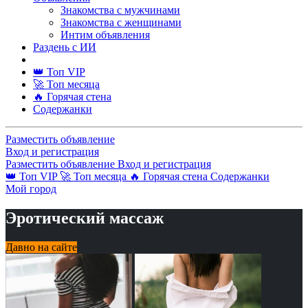
Знакомства с мужчинами
Знакомства с женщинами
Интим объявления
Раздень с ИИ
👑 Топ VIP
🚀 Топ месяца
🔥 Горячая стена
Содержанки
Разместить объявление
Вход и регистрация
Разместить объявление
Вход и регистрация
👑 Топ VIP
🚀 Топ месяца
🔥 Горячая стена
Содержанки
Мой город
Эротический массаж
Давно на сайте