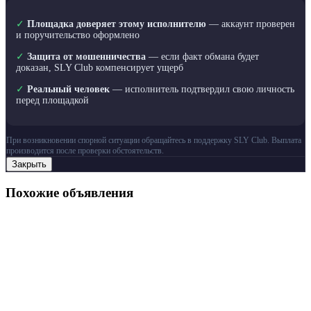
✓
Площадка доверяет этому исполнителю
— аккаунт проверен
и поручительство оформлено
✓
Защита от мошенничества
— если факт обмана будет
доказан, SLY Club компенсирует ущерб
✓
Реальный человек
— исполнитель подтвердил свою личность
перед площадкой
При возникновении спорной ситуации обращайтесь в поддержку SLY Club. Выплата
производится после проверки обстоятельств.
Закрыть
Похожие объявления