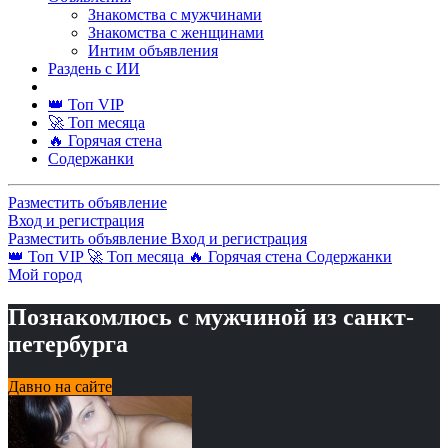
Знакомства с мужчинами
Знакомства с женщинами
Интим объявления
Раздень с ИИ
👑 Топ VIP
🚀 Топ месяца
🔥 Горячая стена
Содержанки
Разместить объявление
Вход и регистрация
Разместить объявление
Вход и регистрация
👑 Топ VIP
🚀 Топ месяца
🔥 Горячая стена
Содержанки
Мой город
Познакомлюсь с мужчиной из санкт-
петербурга
Давно на сайте