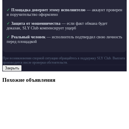
✓
Площадка доверяет этому исполнителю
— аккаунт проверен
и поручительство оформлено
✓
Защита от мошенничества
— если факт обмана будет
доказан, SLY Club компенсирует ущерб
✓
Реальный человек
— исполнитель подтвердил свою личность
перед площадкой
При возникновении спорной ситуации обращайтесь в поддержку SLY Club. Выплата
производится после проверки обстоятельств.
Закрыть
Похожие объявления