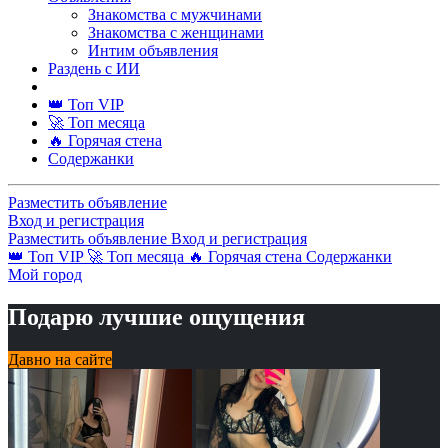
Знакомства с мужчинами
Знакомства с женщинами
Интим объявления
Раздень с ИИ
👑 Топ VIP
🚀 Топ месяца
🔥 Горячая стена
Содержанки
Разместить объявление
Вход и регистрация
Разместить объявление
Вход и регистрация
👑 Топ VIP
🚀 Топ месяца
🔥 Горячая стена
Содержанки
Мой город
Подарю лучшие ощущения
Давно на сайте