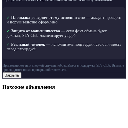
✓
Площадка доверяет этому исполнителю
— аккаунт проверен
и поручительство оформлено
✓
Защита от мошенничества
— если факт обмана будет
доказан, SLY Club компенсирует ущерб
✓
Реальный человек
— исполнитель подтвердил свою личность
перед площадкой
При возникновении спорной ситуации обращайтесь в поддержку SLY Club. Выплата
производится после проверки обстоятельств.
Закрыть
Похожие объявления