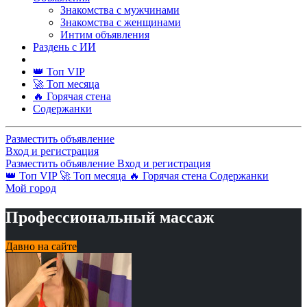
Знакомства с мужчинами
Знакомства с женщинами
Интим объявления
Раздень с ИИ
👑 Топ VIP
🚀 Топ месяца
🔥 Горячая стена
Содержанки
Разместить объявление
Вход и регистрация
Разместить объявление
Вход и регистрация
👑 Топ VIP
🚀 Топ месяца
🔥 Горячая стена
Содержанки
Мой город
Профессиональный массаж
Давно на сайте