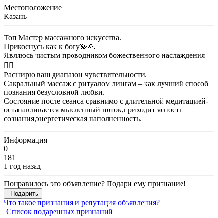
Местоположение
Казань
Топ Мастер массажного искусства.
Прикоснусь как к богу💫🙏
Являюсь чистым проводником божественного наслаждения
❤️‍🔥
Расширю ваш диапазон чувствительности.
Сакральный массаж с ритуалом лингам – как лучший способ
познания безусловной любви.
Состояние после сеанса сравнимо с длительной медитацией-
останавливается мысленный поток,приходит ясность
сознания,энергетическая наполненность.
Информация
0
181
1 год назад
Понравилось это объявление? Подари ему признание!
Подарить
Что такое признания и репутация объявления?
Список подаренных признаний