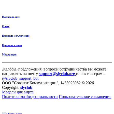
Написать нам
О нас
Правила объявлений
Правила стены
Модерация
Жалобы, предложения, вопросы сотрудничества вы можете
направлять на почту
support@slyclub.org
или в телеграм -
@slyclub_support_bot
ООО "Сованэт Коммуникации", 1433023962 © 2026
Copyright.
slyclub
Модели для вирта
Политика конфиденциальности
Пользовательское соглашение