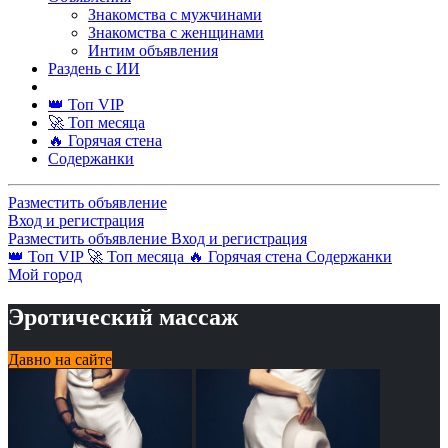
Знакомства с мужчинами
Знакомства с женщинами
Интим объявления
Раздень с ИИ
👑 Топ VIP
🚀 Топ месяца
🔥 Горячая стена
Содержанки
Разместить объявление
Вход и регистрация
Разместить объявление
Вход и регистрация
👑 Топ VIP
🚀 Топ месяца
🔥 Горячая стена
Содержанки
Мой город
Эротический массаж
Давно на сайте