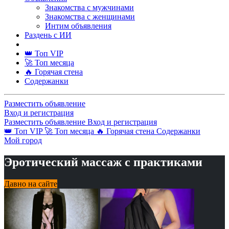
Знакомства с мужчинами
Знакомства с женщинами
Интим объявления
Раздень с ИИ
👑 Топ VIP
🚀 Топ месяца
🔥 Горячая стена
Содержанки
Разместить объявление
Вход и регистрация
Разместить объявление
Вход и регистрация
👑 Топ VIP
🚀 Топ месяца
🔥 Горячая стена
Содержанки
Мой город
Эротический массаж с практиками
Давно на сайте