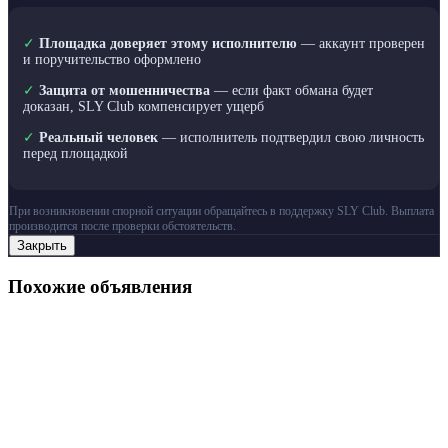
✓
Площадка доверяет этому исполнителю
— аккаунт проверен
и поручительство оформлено
✓
Защита от мошенничества
— если факт обмана будет
доказан, SLY Club компенсирует ущерб
✓
Реальный человек
— исполнитель подтвердил свою личность
перед площадкой
При возникновении спорной ситуации обращайтесь в поддержку SLY Club. Выплата
производится после проверки обстоятельств.
Закрыть
Похожие объявления