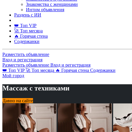
Знакомства с женщинами
Интим объявления
Раздень с ИИ
👑 Топ VIP
🚀 Топ месяца
🔥 Горячая стена
Содержанки
Разместить объявление
Вход и регистрация
Разместить объявление
Вход и регистрация
👑 Топ VIP
🚀 Топ месяца
🔥 Горячая стена
Содержанки
Мой город
Массаж с техниками
Давно на сайте