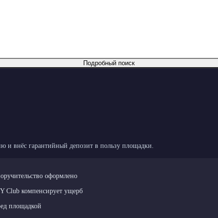
Подробный поиск
ю и внёс гарантийный депозит в пользу площадки.
поручительство оформлено
LY Club компенсирует ущерб
ред площадкой