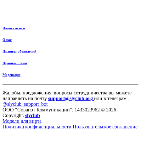
Написать нам
О нас
Правила объявлений
Правила стены
Модерация
Жалобы, предложения, вопросы сотрудничества вы можете
направлять на почту
support@slyclub.org
или в телеграм -
@slyclub_support_bot
ООО "Сованэт Коммуникации", 1433023962 © 2026
Copyright.
slyclub
Модели для вирта
Политика конфиденциальности
Пользовательское соглашение