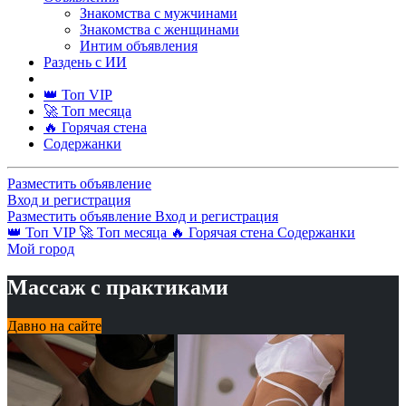
Знакомства с мужчинами
Знакомства с женщинами
Интим объявления
Раздень с ИИ
👑 Топ VIP
🚀 Топ месяца
🔥 Горячая стена
Содержанки
Разместить объявление
Вход и регистрация
Разместить объявление
Вход и регистрация
👑 Топ VIP
🚀 Топ месяца
🔥 Горячая стена
Содержанки
Мой город
Массаж с практиками
Давно на сайте