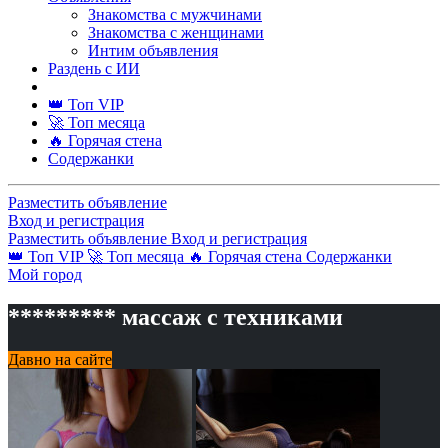
Знакомства с мужчинами
Знакомства с женщинами
Интим объявления
Раздень с ИИ
👑 Топ VIP
🚀 Топ месяца
🔥 Горячая стена
Содержанки
Разместить объявление
Вход и регистрация
Разместить объявление
Вход и регистрация
👑 Топ VIP
🚀 Топ месяца
🔥 Горячая стена
Содержанки
Мой город
********* массаж с техниками
Давно на сайте