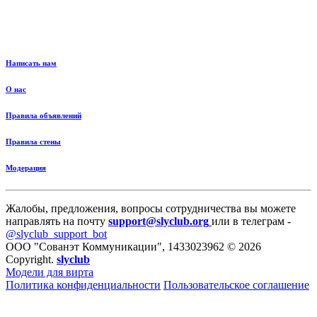
Написать нам
О нас
Правила объявлений
Правила стены
Модерация
Жалобы, предложения, вопросы сотрудничества вы можете
направлять на почту
support@slyclub.org
или в телеграм -
@slyclub_support_bot
ООО "Сованэт Коммуникации", 1433023962 © 2026
Copyright.
slyclub
Модели для вирта
Политика конфиденциальности
Пользовательское соглашение