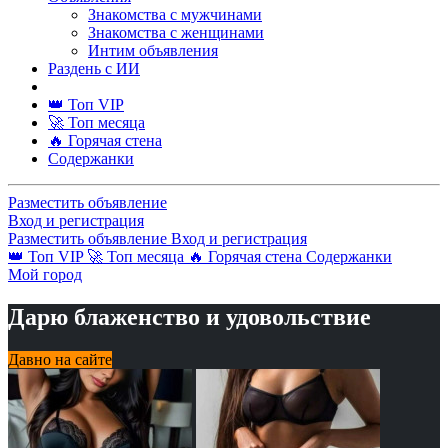
Знакомства с мужчинами
Знакомства с женщинами
Интим объявления
Раздень с ИИ
👑 Топ VIP
🚀 Топ месяца
🔥 Горячая стена
Содержанки
Разместить объявление
Вход и регистрация
Разместить объявление
Вход и регистрация
👑 Топ VIP
🚀 Топ месяца
🔥 Горячая стена
Содержанки
Мой город
Дарю блаженство и удовольствие
Давно на сайте