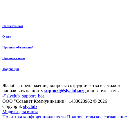
Написать нам
О нас
Правила объявлений
Правила стены
Модерация
Жалобы, предложения, вопросы сотрудничества вы можете
направлять на почту
support@slyclub.org
или в телеграм -
@slyclub_support_bot
ООО "Сованэт Коммуникации", 1433023962 © 2026
Copyright.
slyclub
Модели для вирта
Политика конфиденциальности
Пользовательское соглашение