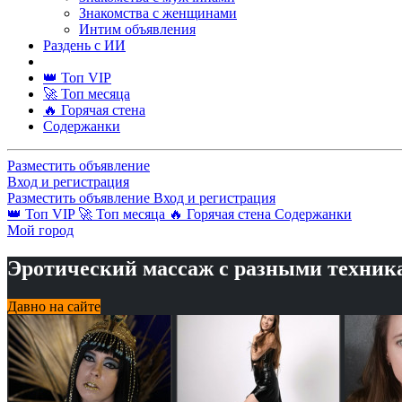
Знакомства с женщинами
Интим объявления
Раздень с ИИ
👑 Топ VIP
🚀 Топ месяца
🔥 Горячая стена
Содержанки
Разместить объявление
Вход и регистрация
Разместить объявление
Вход и регистрация
👑 Топ VIP
🚀 Топ месяца
🔥 Горячая стена
Содержанки
Мой город
Эротический массаж с разными техник
Давно на сайте