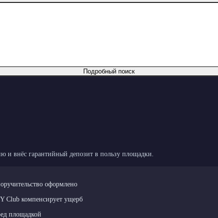
Подробный поиск
ю и внёс гарантийный депозит в пользу площадки.
поручительство оформлено
LY Club компенсирует ущерб
ред площадкой