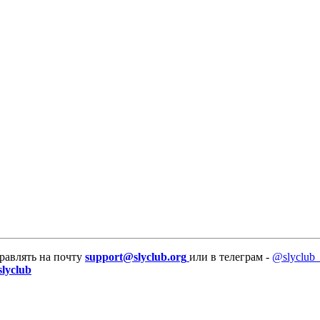
равлять на почту
support@slyclub.org
или в телеграм -
@slyclub_
slyclub