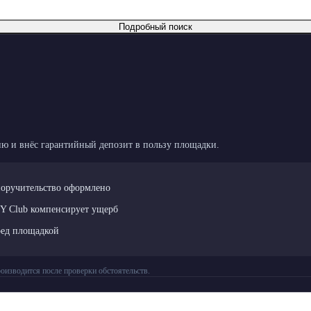
Подробный поиск
ю и внёс гарантийный депозит в пользу площадки.
поручительство оформлено
LY Club компенсирует ущерб
ред площадкой
оизводится после проверки обстоятельств.