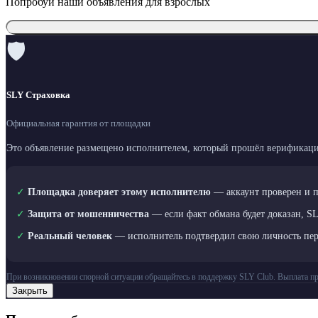
Попробуй наши объявления для взрослых
🛡
SLY Страховка
Официальная гарантия от площадки
Это объявление размещено исполнителем, который прошёл верификаци
✓
Площадка доверяет этому исполнителю
— аккаунт проверен и 
✓
Защита от мошенничества
— если факт обмана будет доказан, S
✓
Реальный человек
— исполнитель подтвердил свою личность пе
При возникновении спорной ситуации обращайтесь в поддержку SLY Club. Выплата пр
Закрыть