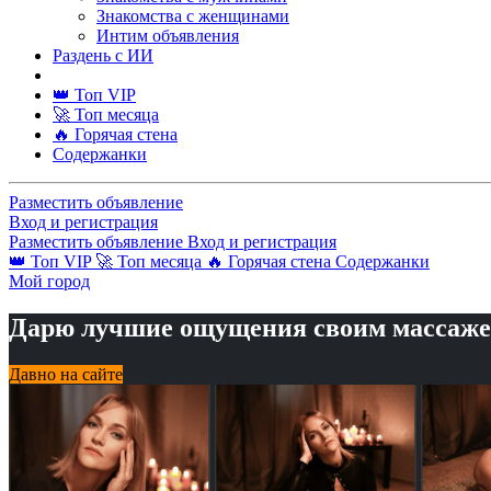
Знакомства с женщинами
Интим объявления
Раздень с ИИ
👑 Топ VIP
🚀 Топ месяца
🔥 Горячая стена
Содержанки
Разместить объявление
Вход и регистрация
Разместить объявление
Вход и регистрация
👑 Топ VIP
🚀 Топ месяца
🔥 Горячая стена
Содержанки
Мой город
Дарю лучшие ощущения своим массаж
Давно на сайте