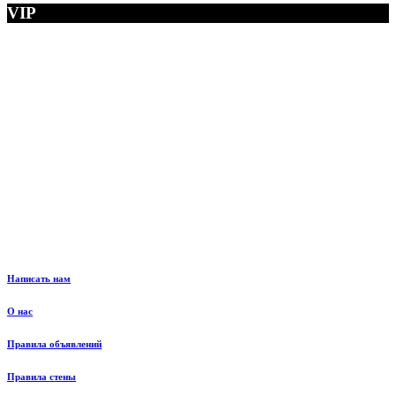
VIP
Написать нам
О нас
Правила объявлений
Правила стены