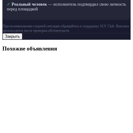
✓
Реальный человек
— исполнитель подтвердил свою личность
перед площадкой
При возникновении спорной ситуации обращайтесь в поддержку SLY Club. Выплата
производится после проверки обстоятельств.
Закрыть
Похожие объявления