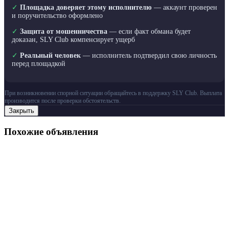
✓
Площадка доверяет этому исполнителю
— аккаунт проверен
и поручительство оформлено
✓
Защита от мошенничества
— если факт обмана будет
доказан, SLY Club компенсирует ущерб
✓
Реальный человек
— исполнитель подтвердил свою личность
перед площадкой
При возникновении спорной ситуации обращайтесь в поддержку SLY Club. Выплата
производится после проверки обстоятельств.
Закрыть
Похожие объявления