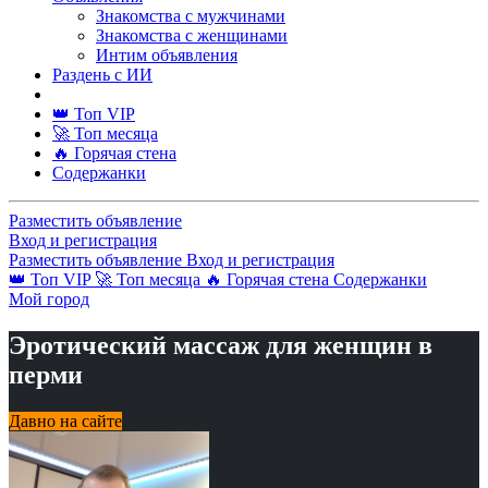
Знакомства с мужчинами
Знакомства с женщинами
Интим объявления
Раздень с ИИ
👑 Топ VIP
🚀 Топ месяца
🔥 Горячая стена
Содержанки
Разместить объявление
Вход и регистрация
Разместить объявление
Вход и регистрация
👑 Топ VIP
🚀 Топ месяца
🔥 Горячая стена
Содержанки
Мой город
Эротический массаж для женщин в
перми
Давно на сайте