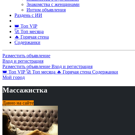
Знакомства с женщинами
Интим объявления
Раздень с ИИ
👑 Топ VIP
🚀 Топ месяца
🔥 Горячая стена
Содержанки
Разместить объявление
Вход и регистрация
Разместить объявление
Вход и регистрация
👑 Топ VIP
🚀 Топ месяца
🔥 Горячая стена
Содержанки
Мой город
Массажистка
Давно на сайте