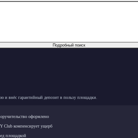
Подробный поиск
ю и внёс гарантийный депозит в пользу площадки.
поручительство оформлено
LY Club компенсирует ущерб
ред площадкой