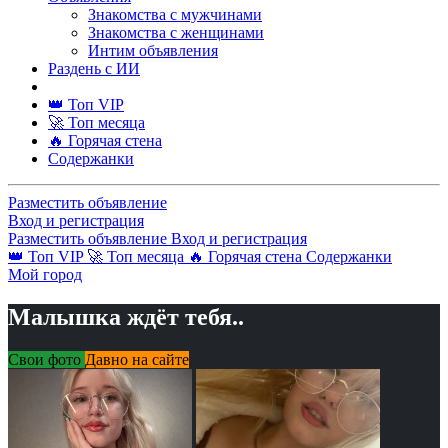
Знакомства с мужчинами
Знакомства с женщинами
Интим объявления
Раздень с ИИ
👑 Топ VIP
🚀 Топ месяца
🔥 Горячая стена
Содержанки
Разместить объявление
Вход и регистрация
Разместить объявление
Вход и регистрация
👑 Топ VIP
🚀 Топ месяца
🔥 Горячая стена
Содержанки
Мой город
Малышка ждёт тебя..
Свои фото
Давно на сайте