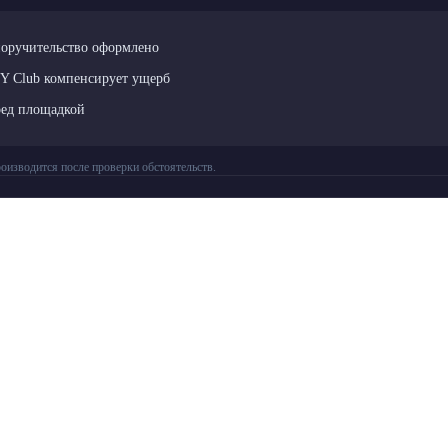
поручительство оформлено
LY Club компенсирует ущерб
ред площадкой
оизводится после проверки обстоятельств.