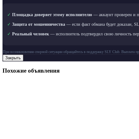
✓
Площадка доверяет этому исполнителю
— аккаунт проверен и 
✓
Защита от мошенничества
— если факт обмана будет доказан, S
✓
Реальный человек
— исполнитель подтвердил свою личность пе
При возникновении спорной ситуации обращайтесь в поддержку SLY Club. Выплата пр
Закрыть
Похожие объявления