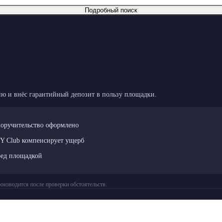
Подробный поиск
ю и внёс гарантийный депозит в пользу площадки.
поручительство оформлено
LY Club компенсирует ущерб
ред площадкой
оизводится после проверки обстоятельств.