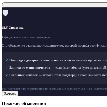
🛡
SLY Страховка
Официальная гарантия от площадки
Это объявление размещено исполнителем, который прошёл верификаци
✓
Площадка доверяет этому исполнителю
— аккаунт проверен и 
✓
Защита от мошенничества
— если факт обмана будет доказан, S
✓
Реальный человек
— исполнитель подтвердил свою личность пе
При возникновении спорной ситуации обращайтесь в поддержку SLY Club. Выплата пр
Закрыть
Похожие объявления