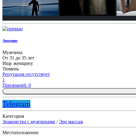
Антонио
Мужчина
От 31 до 35 лет
Ищу женщину
Тюмень
Репутация отсутствует
1
Признаний: 0
Telegram
Категория
Знакомства с мужчинами
/
Эро массаж
Местоположение