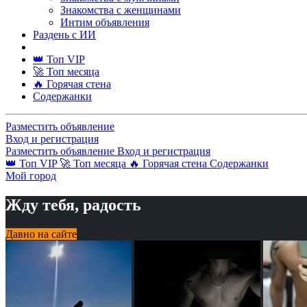
Знакомства с женщинами
Интим объявления
Раздень с ИИ
👑 Топ VIP
🚀 Топ месяца
🔥 Горячая стена
Содержанки
Разместить объявление
Вход и регистрация
Разместить объявление
Вход и регистрация
👑 Топ VIP
🚀 Топ месяца
🔥 Горячая стена
Содержанки
Мой город
Жду тебя, радость
Давно на сайте