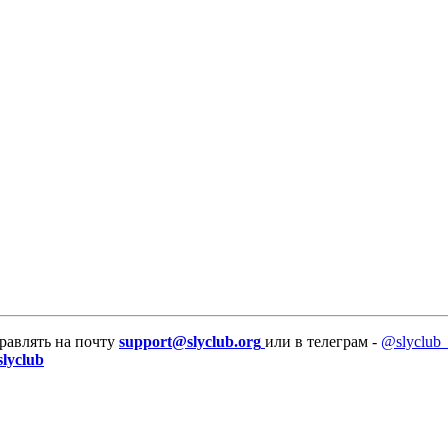
равлять на почту
support@slyclub.org
или в телеграм -
@slyclub_
slyclub