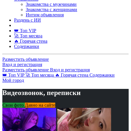
Знакомства с мужчинами
Знакомства с женщинами
Интим объявления
Раздень с ИИ
👑 Топ VIP
🚀 Топ месяца
🔥 Горячая стена
Содержанки
Разместить объявление
Вход и регистрация
Разместить объявление
Вход и регистрация
👑 Топ VIP
🚀 Топ месяца
🔥 Горячая стена
Содержанки
Мой город
Видеозвонок, переписки
Свои фото
Давно на сайте