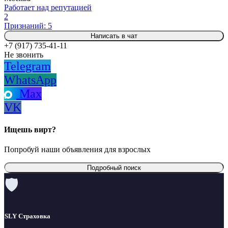
Работает над репутацией
2
Признаний: 5
Написать в чат
+7 (917) 735-41-11
Не звонить
Telegram
WhatsApp
Max
VK
Ищешь вирт?
Попробуй наши объявления для взрослых
Подробный поиск
🛡
SLY Страховка