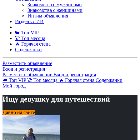
Знакомства с мужчинами
Знакомства с женщинами
Интим объявления
Раздень с ИИ
👑 Топ VIP
🚀 Топ месяца
🔥 Горячая стена
Содержанки
Разместить объявление
Вход и регистрация
Разместить объявление
Вход и регистрация
👑 Топ VIP
🚀 Топ месяца
🔥 Горячая стена
Содержанки
Мой город
Ищу девушку для путешествий
Давно на сайте