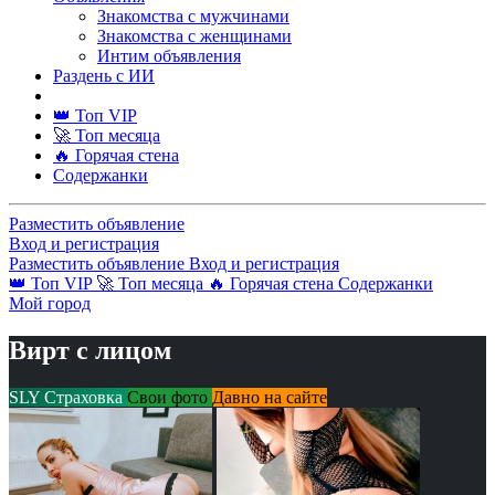
Знакомства с мужчинами
Знакомства с женщинами
Интим объявления
Раздень с ИИ
👑 Топ VIP
🚀 Топ месяца
🔥 Горячая стена
Содержанки
Разместить объявление
Вход и регистрация
Разместить объявление
Вход и регистрация
👑 Топ VIP
🚀 Топ месяца
🔥 Горячая стена
Содержанки
Мой город
Вирт с лицом
SLY Страховка
Свои фото
Давно на сайте