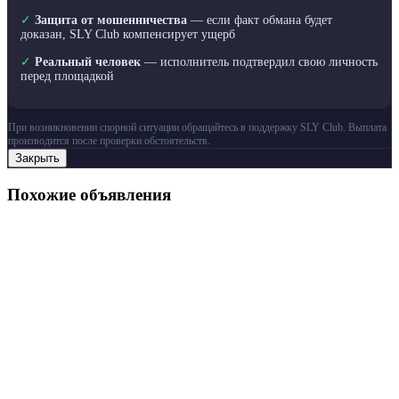
✓
Защита от мошенничества
— если факт обмана будет
доказан, SLY Club компенсирует ущерб
✓
Реальный человек
— исполнитель подтвердил свою личность
перед площадкой
При возникновении спорной ситуации обращайтесь в поддержку SLY Club. Выплата
производится после проверки обстоятельств.
Закрыть
Похожие объявления