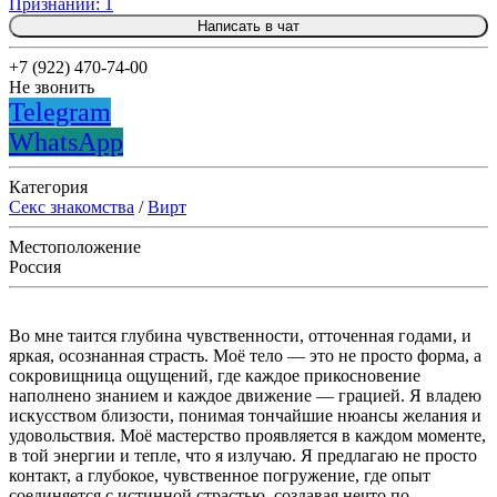
Признаний: 1
Написать в чат
+7 (922) 470-74-00
Не звонить
Telegram
WhatsApp
Категория
Секс знакомства
/
Вирт
Местоположение
Россия
Во мне таится глубина чувственности, отточенная годами, и
яркая, осознанная страсть. Моё тело — это не просто форма, а
сокровищница ощущений, где каждое прикосновение
наполнено знанием и каждое движение — грацией. Я владею
искусством близости, понимая тончайшие нюансы желания и
удовольствия. Моё мастерство проявляется в каждом моменте,
в той энергии и тепле, что я излучаю. Я предлагаю не просто
контакт, а глубокое, чувственное погружение, где опыт
соединяется с истинной страстью, создавая нечто по-