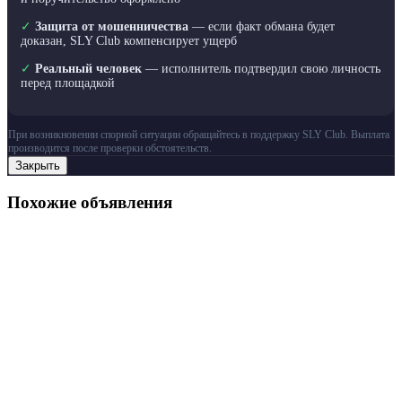
✓
Защита от мошенничества
— если факт обмана будет
доказан, SLY Club компенсирует ущерб
✓
Реальный человек
— исполнитель подтвердил свою личность
перед площадкой
При возникновении спорной ситуации обращайтесь в поддержку SLY Club. Выплата
производится после проверки обстоятельств.
Закрыть
Похожие объявления