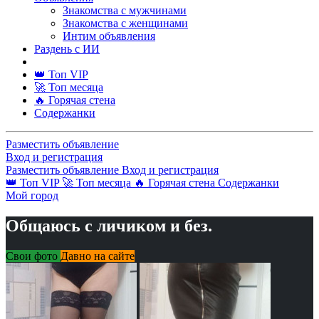
Знакомства с мужчинами
Знакомства с женщинами
Интим объявления
Раздень с ИИ
👑 Топ VIP
🚀 Топ месяца
🔥 Горячая стена
Содержанки
Разместить объявление
Вход и регистрация
Разместить объявление
Вход и регистрация
👑 Топ VIP
🚀 Топ месяца
🔥 Горячая стена
Содержанки
Мой город
Общаюсь с личиком и без.
Свои фото
Давно на сайте