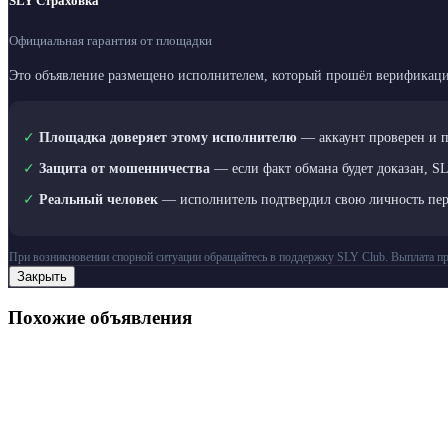
SLY Страховка
Официальная гарантия от площадки
Это объявление размещено исполнителем, который прошёл верификаци
✓
Площадка доверяет этому исполнителю
— аккаунт проверен и 
✓
Защита от мошенничества
— если факт обмана будет доказан, S
✓
Реальный человек
— исполнитель подтвердил свою личность пе
При возникновении спорной ситуации обращайтесь в поддержку SLY Club. Выплата пр
Закрыть
Похожие объявления