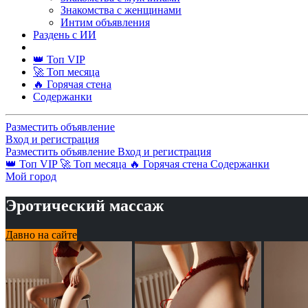
Знакомства с женщинами
Интим объявления
Раздень с ИИ
👑 Топ VIP
🚀 Топ месяца
🔥 Горячая стена
Содержанки
Разместить объявление
Вход и регистрация
Разместить объявление
Вход и регистрация
👑 Топ VIP
🚀 Топ месяца
🔥 Горячая стена
Содержанки
Мой город
Эротический массаж
Давно на сайте