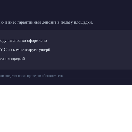
ю и внёс гарантийный депозит в пользу площадки.
поручительство оформлено
LY Club компенсирует ущерб
ред площадкой
оизводится после проверки обстоятельств.