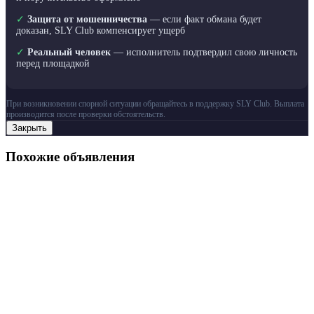
✓
Защита от мошенничества
— если факт обмана будет
доказан, SLY Club компенсирует ущерб
✓
Реальный человек
— исполнитель подтвердил свою личность
перед площадкой
При возникновении спорной ситуации обращайтесь в поддержку SLY Club. Выплата
производится после проверки обстоятельств.
Закрыть
Похожие объявления