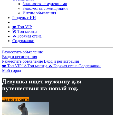
Знакомства с мужчинами
Знакомства с женщинами
Интим объявления
Раздень с ИИ
👑 Топ VIP
🚀 Топ месяца
🔥 Горячая стена
Содержанки
Разместить объявление
Вход и регистрация
Разместить объявление
Вход и регистрация
👑 Топ VIP
🚀 Топ месяца
🔥 Горячая стена
Содержанки
Мой город
Девушка ищет мужчину для
путешествия на новый год.
Давно на сайте