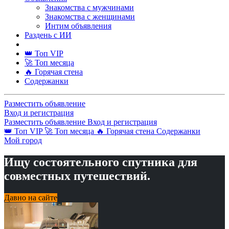
Знакомства с мужчинами
Знакомства с женщинами
Интим объявления
Раздень с ИИ
👑 Топ VIP
🚀 Топ месяца
🔥 Горячая стена
Содержанки
Разместить объявление
Вход и регистрация
Разместить объявление
Вход и регистрация
👑 Топ VIP
🚀 Топ месяца
🔥 Горячая стена
Содержанки
Мой город
Ищу состоятельного спутника для
совместных путешествий.
Давно на сайте