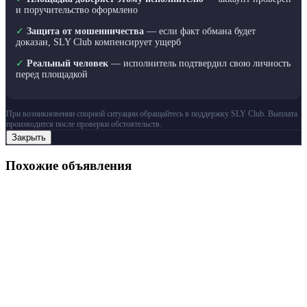
и поручительство оформлено
✓
Защита от мошенничества
— если факт обмана будет
доказан, SLY Club компенсирует ущерб
✓
Реальный человек
— исполнитель подтвердил свою личность
перед площадкой
При возникновении спорной ситуации обращайтесь в поддержку SLY Club. Выплата
производится после проверки обстоятельств.
Закрыть
Похожие объявления