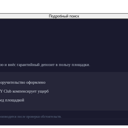
Подробный поиск
ю и внёс гарантийный депозит в пользу площадки.
поручительство оформлено
LY Club компенсирует ущерб
ред площадкой
оизводится после проверки обстоятельств.