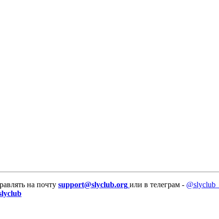
равлять на почту
support@slyclub.org
или в телеграм -
@slyclub_
slyclub