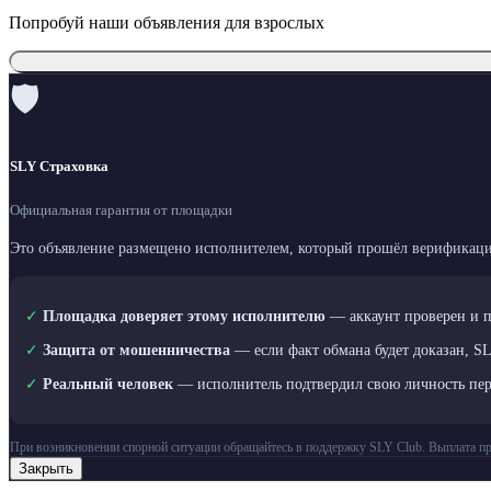
Попробуй наши объявления для взрослых
🛡
SLY Страховка
Официальная гарантия от площадки
Это объявление размещено исполнителем, который прошёл верификаци
✓
Площадка доверяет этому исполнителю
— аккаунт проверен и 
✓
Защита от мошенничества
— если факт обмана будет доказан, S
✓
Реальный человек
— исполнитель подтвердил свою личность пе
При возникновении спорной ситуации обращайтесь в поддержку SLY Club. Выплата пр
Закрыть