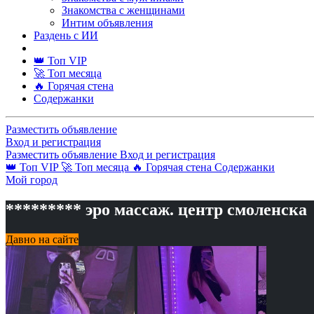
Знакомства с женщинами
Интим объявления
Раздень с ИИ
👑 Топ VIP
🚀 Топ месяца
🔥 Горячая стена
Содержанки
Разместить объявление
Вход и регистрация
Разместить объявление
Вход и регистрация
👑 Топ VIP
🚀 Топ месяца
🔥 Горячая стена
Содержанки
Мой город
********* эро массаж. центр смоленска
Давно на сайте