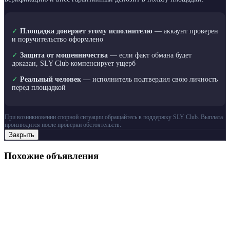
✓
Площадка доверяет этому исполнителю
— аккаунт проверен
и поручительство оформлено
✓
Защита от мошенничества
— если факт обмана будет
доказан, SLY Club компенсирует ущерб
✓
Реальный человек
— исполнитель подтвердил свою личность
перед площадкой
При возникновении спорной ситуации обращайтесь в поддержку SLY Club. Выплата
производится после проверки обстоятельств.
Закрыть
Похожие объявления