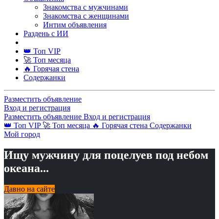
Знакомства с мужчинами
Знакомства с женщинами
Интим объявления
Раздень с ИИ
👑 Топ VIP
🚀 Топ месяца
🔥 Горячая стена
Содержанки
Разместить объявление
Вход и регистрация
Разместить объявление
Вход и регистрация
👑 Топ VIP
🚀 Топ месяца
🔥 Горячая стена
Содержанки
Мой город
Ищу мужчину для поцелуев под небом
океана...
Давно на сайте