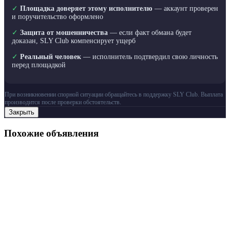
✓
Площадка доверяет этому исполнителю
— аккаунт проверен
и поручительство оформлено
✓
Защита от мошенничества
— если факт обмана будет
доказан, SLY Club компенсирует ущерб
✓
Реальный человек
— исполнитель подтвердил свою личность
перед площадкой
При возникновении спорной ситуации обращайтесь в поддержку SLY Club. Выплата
производится после проверки обстоятельств.
Закрыть
Похожие объявления