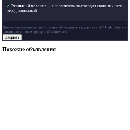
✓
Реальный человек
— исполнитель подтвердил свою личность
перед площадкой
При возникновении спорной ситуации обращайтесь в поддержку SLY Club. Выплата
производится после проверки обстоятельств.
Закрыть
Похожие объявления