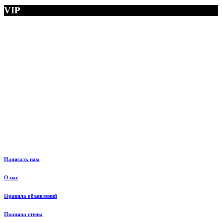
VIP
Написать нам
О нас
Правила объявлений
Правила стены