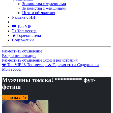
Знакомства с мужчинами
Знакомства с женщинами
Интим объявления
Раздень с ИИ
👑 Топ VIP
🚀 Топ месяца
🔥 Горячая стена
Содержанки
Разместить объявление
Вход и регистрация
Разместить объявление
Вход и регистрация
👑 Топ VIP
🚀 Топ месяца
🔥 Горячая стена
Содержанки
Мой город
Мужчины томска! ********* фут-
фетиш
Давно на сайте