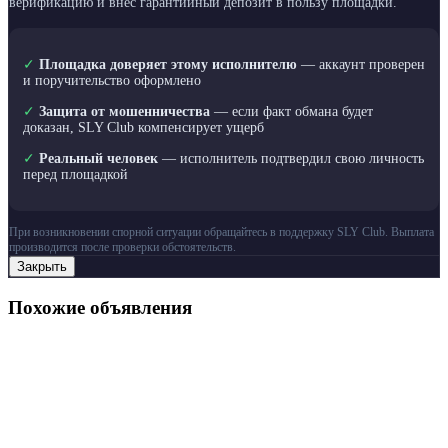
верификацию и внёс гарантийный депозит в пользу площадки.
✓
Площадка доверяет этому исполнителю
— аккаунт проверен
и поручительство оформлено
✓
Защита от мошенничества
— если факт обмана будет
доказан, SLY Club компенсирует ущерб
✓
Реальный человек
— исполнитель подтвердил свою личность
перед площадкой
При возникновении спорной ситуации обращайтесь в поддержку SLY Club. Выплата
производится после проверки обстоятельств.
Закрыть
Похожие объявления