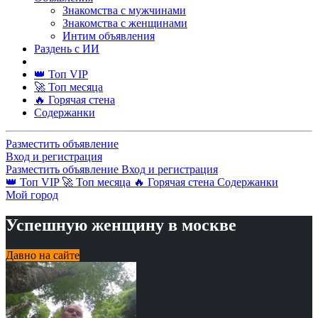
Знакомства с мужчинами
Знакомства с женщинами
Интим объявления
Раздень с ИИ
👑 Топ VIP
🚀 Топ месяца
🔥 Горячая стена
Содержанки
Разместить объявление
Вход и регистрация
Разместить объявление
Вход и регистрация
👑 Топ VIP
🚀 Топ месяца
🔥 Горячая стена
Содержанки
Мой город
Успешную женщину в москве
Давно на сайте