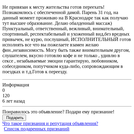
Не привязан к месту жительства готов переехать!
Познакомлюсь с обеспеченной дамой. Парень 31 год, на
данный момент проживаю на В Краснодаре так как получаю
тут высшее образование. Делаю обалденный массаж)
Пунктуальный, ответственный, вежливый, внимательный,
спортивный, респектабельный и ухоженный вид,без вредных
привычек, не курю, послушный, ИСПОЛНИТЕЛЬНЫЙ готов
исполнять все что вы пожелаете взамен желаю
фин.,независимость. Могу быть также внимательным другом,
слушателем, вкусно готовлю кофе и не только , удивлю в
сексе , незабываемые эмоции гарантирую, любовником,
собеседником, попутчиком куда-либо, сопровождающим в
поездках и т.д.Готов к переезду.
Информация
0
120
6 лет назад
Понравилось это объявление? Подари ему признание!
Подарить
Что такое признания и репутация объявления?
Список подаренных признаний