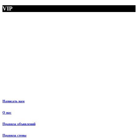
VIP
Написать нам
О нас
Правила объявлений
Правила стены