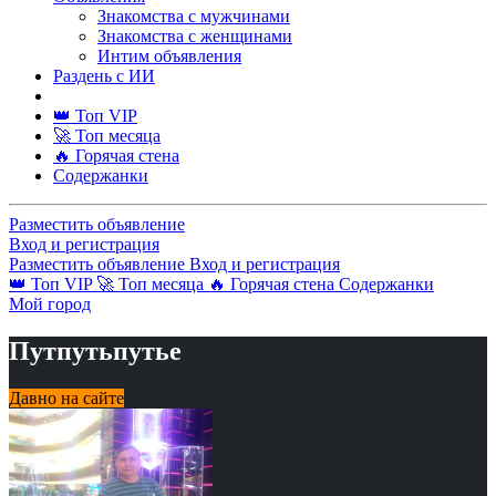
Знакомства с мужчинами
Знакомства с женщинами
Интим объявления
Раздень с ИИ
👑 Топ VIP
🚀 Топ месяца
🔥 Горячая стена
Содержанки
Разместить объявление
Вход и регистрация
Разместить объявление
Вход и регистрация
👑 Топ VIP
🚀 Топ месяца
🔥 Горячая стена
Содержанки
Мой город
Путпутьпутье
Давно на сайте