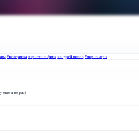
рим
#вечеринка
#кристина финк
#андрей попов
#порно игры
 еще и не раз)