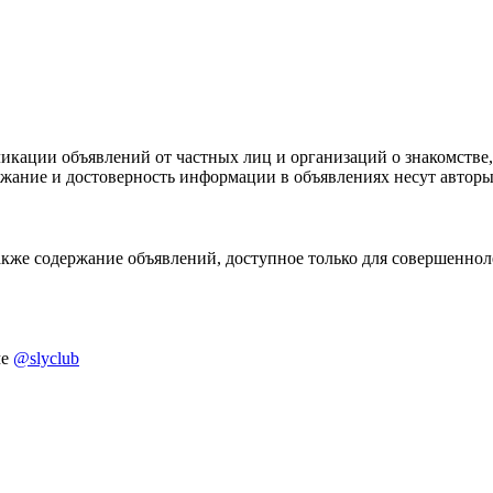
икации объявлений от частных лиц и организаций о знакомстве,
ержание и достоверность информации в объявлениях несут автор
акже содержание объявлений, доступное только для совершенноле
ме
@slyclub