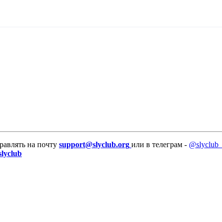
равлять на почту
support@slyclub.org
или в телеграм -
@slyclub_
slyclub