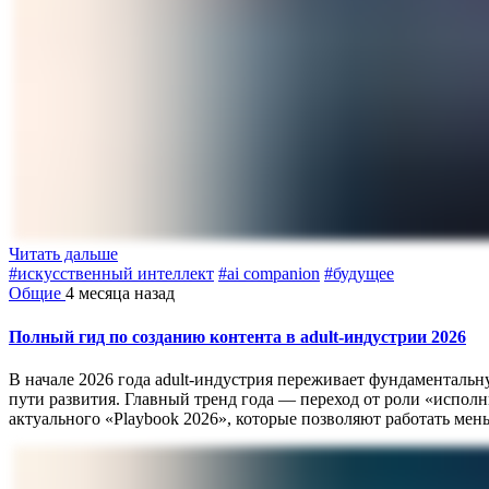
Читать дальше
#искусственный интеллект
#ai companion
#будущее
Общие
4 месяца назад
Полный гид по созданию контента в adult-индустрии 2026
В начале 2026 года adult-индустрия переживает фундаменталь
пути развития. Главный тренд года — переход от роли «исполн
актуального «Playbook 2026», которые позволяют работать мень