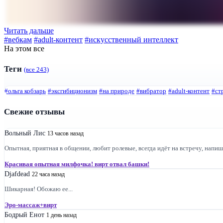
Читать дальше
#вебкам
#adult-контент
#искусственный интеллект
На этом все
Теги
(все 243)
#ольга кобзарь
#эксгибиционизм
#на природе
#вибратор
#adult-контент
#ст
Свежие отзывы
Вольный Лис
13 часов назад
Опытная, приятная в общении, любит ролевые, всегда идёт на встречу, напишу
Красивая опытная милфочка! вирт отвал башки!
Djafdead
22 часа назад
Шикарная! Обожаю ее...
Эро-массаж+вирт
Бодрый Енот
1 день назад